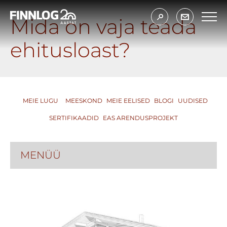
Mida on vaja teada
ehitusloast?
MEIE LUGU
MEESKOND
MEIE EELISED
BLOGI
UUDISED
SERTIFIKAADID
EAS ARENDUSPROJEKT
MENÜÜ