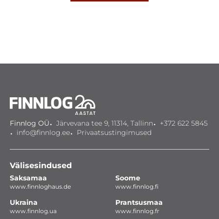
Finnlog OÜ
Järvevana tee 9, 11314, Tallinn
+372 622 5845
info@finnlog.ee
Privaatsustingimused
Välisesindused
Saksamaa
Soome
www.finnloghaus.de
www.finnlog.fi
Ukraina
Prantsusmaa
www.finnlog.ua
www.finnlog.fr