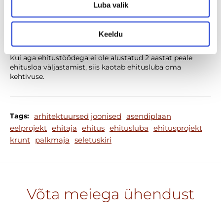
kohe võib ehitama hakata. Ehitamise alustamiseks on
Luba valik
vajalik seejärel esitada kohalikule omavalitsusele 3
tööpäeva enne töödega alustamist “Ehituse alustamise
teatise”.
Keeldu
Peale töödega alustamist kehtib ehitusluba tähtajatult.
Kui aga ehitustöödega ei ole alustatud 2 aastat peale
ehitusloa väljastamist, siis kaotab ehitusluba oma
kehtivuse.
Tags:
arhitektuursed joonised
asendiplaan
eelprojekt
ehitaja
ehitus
ehitusluba
ehitusprojekt
krunt
palkmaja
seletuskiri
Võta meiega ühendust