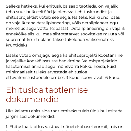
Selleks hetkeks, kui ehitusluba saab taotleda, on vajalik
teha suur hulk eeltööd ja olenevalt ehituskrundist ja
ehitusprojektist võtab see aega. Näiteks, kui krundi osas
on vajalik teha detailplaneering, võib detailplaneeringu
menetlus aega võtta 1-2 aastat. Detailplaneering on vajalik
ennekõike siis kui maa sihtotstarvet soovitakse muuta või
suuremat krunti plaanitakse tükeldada väiksemateks
kruntideks.
Lisaks võtab omajagu aega ka ehitusprojekti koostamine
ja vajalike kooskõlastuste hankimine. Valmisprojektide
kasutamisel annab aega mõnevõrra kokku hoida, kuid
minimaalselt tuleks arvestada ehitusloa
ettevalmistustöödele umbes 3 kuud, soovitavalt 6 kuud.
Ehitusloa taotlemise
dokumendid
Üksikelamu ehitusloa taotlemiseks tuleb üldjuhul esitada
järgmised dokumendid:
1. Ehitusloa taotlus vastaval nõuetekohasel vormil, mis on