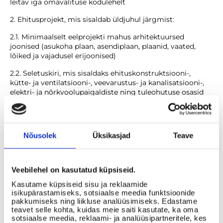
leitav iga omavalituse kodulehelt
2. Ehitusprojekt, mis sisaldab üldjuhul järgmist:
2.1. Minimaalselt eelprojekti mahus arhitektuursed
joonised (asukoha plaan, asendiplaan, plaanid, vaated,
lõiked ja vajadusel erijoonised)
2.2. Seletuskiri, mis sisaldaks ehituskonstruktsiooni-,
kütte- ja ventilatsiooni-, veevarustus- ja kanalisatsiooni-,
elektri- ja nõrkvoolupaigaldiste ning tuleohutuse osasid
3. Projekteerimistingimused või detailplaneeringu
väljavõte
Nõusolek
Üksikasjad
Teave
4. Katastriüksuse plaan ja kinnisturaamatu väljavõte
5. Geodeetiline alusplaan, mis ei oleks vanem kui 2 aastat
Veebilehel on kasutatud küpsiseid.
6. Tehnilised tingimused tehnovõrkudega liitumiseks ja
võrgu omanike kooskõlastused projekti asendiplaanil
Kasutame küpsiseid sisu ja reklaamide
isikupärastamiseks, sotsiaalse meedia funktsioonide
7. Päästeameti kooskõlastus
pakkumiseks ning liikluse analüüsimiseks. Edastame
teavet selle kohta, kuidas meie saiti kasutate, ka oma
8. Energiamärgise dokument
sotsiaalse meedia, reklaami- ja analüüsipartneritele, kes